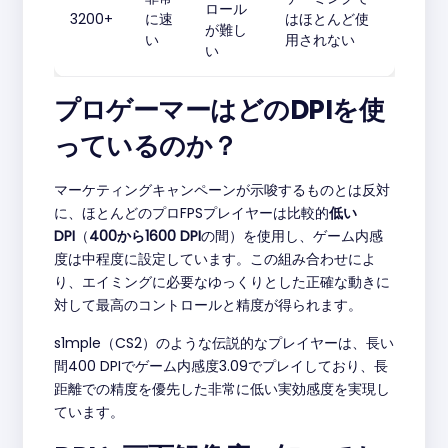
ロール
3200+
に速
はほとんど使
が難し
い
用されない
い
プロゲーマーはどのDPIを使
っているのか？
マーケティングキャンペーンが示唆するものとは反対
に、ほとんどのプロFPSプレイヤーは比較的
低い
DPI
（
400から1600 DPI
の間）を使用し、ゲーム内感
度は中程度に設定しています。この組み合わせによ
り、エイミングに必要なゆっくりとした正確な動きに
対して最高のコントロールと精度が得られます。
s1mple（CS2）のような伝説的なプレイヤーは、長い
間400 DPIでゲーム内感度3.09でプレイしており、長
距離での精度を優先した非常に低い実効感度を実現し
ています。