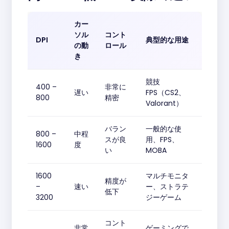
カー
ソル
コント
DPI
典型的な用途
の動
ロール
き
競技
400 –
非常に
遅い
FPS（CS2、
800
精密
Valorant）
バラン
一般的な使
800 –
中程
スが良
用、FPS、
1600
度
い
MOBA
1600
マルチモニタ
精度が
–
速い
ー、ストラテ
低下
3200
ジーゲーム
コント
非常
ゲーミングで