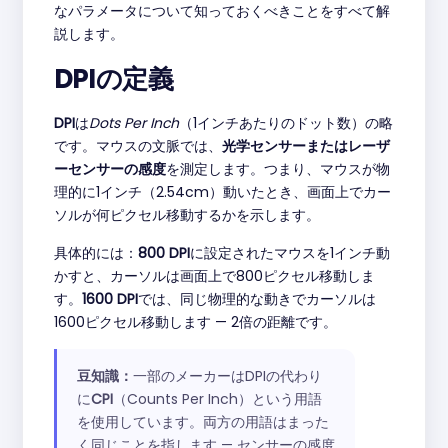
なパラメータについて知っておくべきことをすべて解
説します。
DPIの定義
DPI
は
Dots Per Inch
（1インチあたりのドット数）の略
です。マウスの文脈では、
光学センサーまたはレーザ
ーセンサーの感度
を測定します。つまり、マウスが物
理的に1インチ（2.54cm）動いたとき、画面上でカー
ソルが何ピクセル移動するかを示します。
具体的には：
800 DPI
に設定されたマウスを1インチ動
かすと、カーソルは画面上で800ピクセル移動しま
す。
1600 DPI
では、同じ物理的な動きでカーソルは
1600ピクセル移動します — 2倍の距離です。
豆知識：
一部のメーカーはDPIの代わり
に
CPI
（Counts Per Inch）という用語
を使用しています。両方の用語はまった
く同じことを指します — センサーの感度