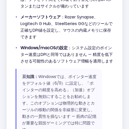
タンまたはサイクルが備わっています
メーカーソフトウェア
：Razer Synapse、
Logitech G Hub、SteelSeries GGなどのツールで
正確なDPI値を設定し、マウスの内蔵メモリに保存
できます
Windows/macOSの設定
：システム設定のポイン
ター速度はDPIと同等ではありません — 精度を低下
させる可能性のあるソフトウェア増幅を適用します
豆知識：
Windowsでは、ポインター速度
をデフォルト値（6/11）に設定し、「ポ
インターの精度を高める」（加速）オプ
ションを無効にすることをお勧めしま
す。このオプションは物理的な動きとカ
ーソルの移動の関係を非線形に変更し、
動きの一貫性を損ないます — 筋肉の記憶
が重要な競技ゲーミングでは特に問題で