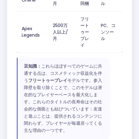
Online
月
同梱
ル
フリ
2500万
ート
PC、コ
Apex
人以上/
ゥー
ンソー
Legends
月
プレ
ル
イ
豆知識：
これらほぼすべてのゲームに共
通する点は、コスメティック収益化を伴
う
フリートゥープレイ
モデルです。参入
障壁を取り除くことで、このモデルは潜
在的なプレイヤーベースを最大化しま
す。これらのタイトルの長寿命はその社
会的な側面とも結びついています：友達
と遊ぶことは、提供されるコンテンツに
関わらず、プレイヤーが毎週戻ってくる
主な理由の一つです。