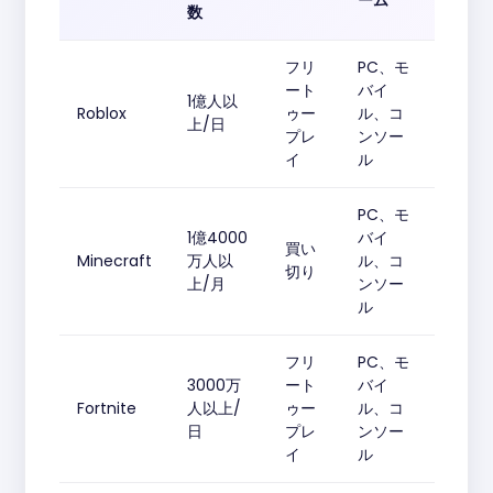
ーム
数
フリ
PC、モ
ート
バイ
1億人以
Roblox
ゥー
ル、コ
上/日
プレ
ンソー
イ
ル
PC、モ
1億4000
バイ
買い
Minecraft
万人以
ル、コ
切り
上/月
ンソー
ル
フリ
PC、モ
3000万
ート
バイ
Fortnite
人以上/
ゥー
ル、コ
日
プレ
ンソー
イ
ル