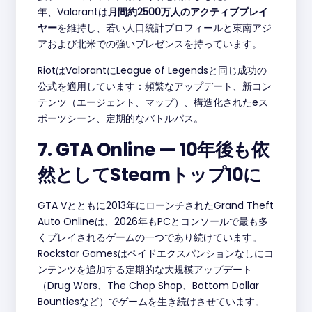
年、Valorantは
月間約2500万人のアクティブプレイ
ヤー
を維持し、若い人口統計プロフィールと東南アジ
アおよび北米での強いプレゼンスを持っています。
RiotはValorantにLeague of Legendsと同じ成功の
公式を適用しています：頻繁なアップデート、新コン
テンツ（エージェント、マップ）、構造化されたeス
ポーツシーン、定期的なバトルパス。
7. GTA Online — 10年後も依
然としてSteamトップ10に
GTA Vとともに2013年にローンチされたGrand Theft
Auto Onlineは、2026年もPCとコンソールで最も多
くプレイされるゲームの一つであり続けています。
Rockstar Gamesはペイドエクスパンションなしにコ
ンテンツを追加する定期的な大規模アップデート
（Drug Wars、The Chop Shop、Bottom Dollar
Bountiesなど）でゲームを生き続けさせています。