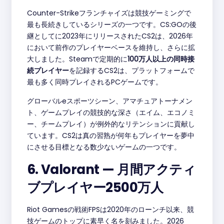
Counter-Strikeフランチャイズは競技ゲーミングで
最も長続きしているシリーズの一つです。CS:GOの後
継としてに2023年にリリースされたCS2は、2026年
において前作のプレイヤーベースを維持し、さらに拡
大しました。Steamで定期的に
100万人以上の同時接
続プレイヤー
を記録するCS2は、プラットフォームで
最も多く同時プレイされるPCゲームです。
グローバルeスポーツシーン、アマチュアトーナメン
ト、ゲームプレイの競技的な深さ（エイム、エコノミ
ー、チームプレイ）が例外的なリテンションに貢献し
ています。CS2は真の習熟が何年もプレイヤーを夢中
にさせる目標となる数少ないゲームの一つです。
6. Valorant — 月間アクティ
ブプレイヤー2500万人
Riot Gamesの戦術FPSは2020年のローンチ以来、競
技ゲームのトップに素早く名を刻みました。2026