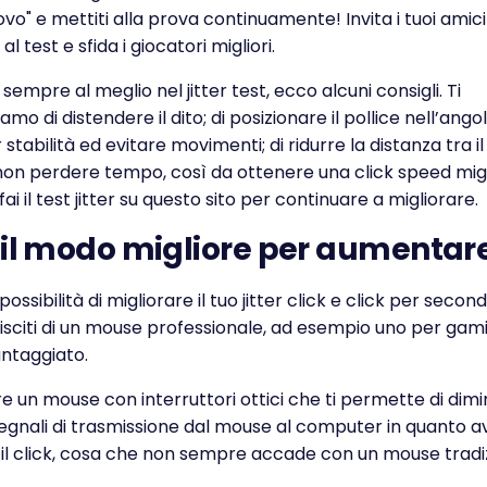
ovo" e mettiti alla prova continuamente! Invita i tuoi amici
l test e sfida i giocatori migliori.
sempre al meglio nel jitter test, ecco alcuni consigli. Ti
o di distendere il dito; di posizionare il pollice nell’ang
tabilità ed evitare movimenti; di ridurre la distanza tra il 
on perdere tempo, così da ottenere una click speed migli
fai il test jitter su questo sito per continuare a migliorare.
 il modo migliore per aumentare
ssibilità di migliorare il tuo jitter click e click per second
sciti di un mouse professionale, ad esempio uno per gami
antaggiato.
re un mouse con interruttori ottici che ti permette di dimin
egnali di trasmissione dal mouse al computer in quanto 
il click, cosa che non sempre accade con un mouse tradiz