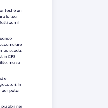
ter test è un
are la tua
fatti con il
à quando
i accumulare
tempo scada.
st in CPS
lito, ma se
nd e
giocatori. In
e per poter
più abili nei