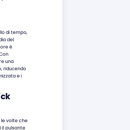
llo di tempo,
dia del
nore è
 Con
ere una
o, riducendo
mizzata e i
ick
 le volte che
 il pulsante