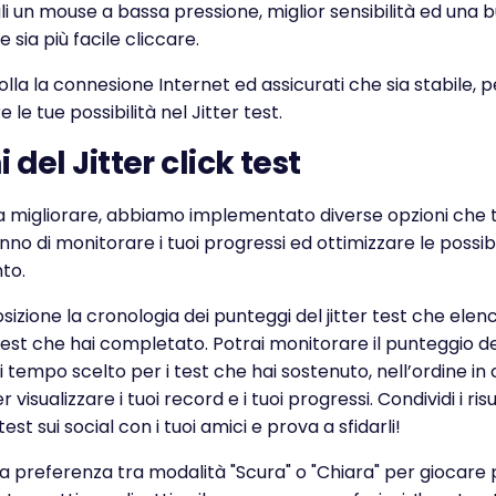
gli un mouse a bassa pressione, miglior sensibilità ed una
e sia più facile cliccare.
rolla la connesione Internet ed assicurati che sia stabile, p
le tue possibilità nel Jitter test.
 del Jitter click test
 a migliorare, abbiamo implementato diverse opzioni che t
o di monitorare i tuoi progressi ed ottimizzare le possibil
to.
sizione la cronologia dei punteggi del jitter test che elenca
i test che hai completato. Potrai monitorare il punteggio de
di tempo scelto per i test che hai sostenuto, nell’ordine in cu
r visualizzare i tuoi record e i tuoi progressi. Condividi i risu
test sui social con i tuoi amici e prova a sfidarli!
ua preferenza tra modalità "Scura" o "Chiara" per giocare 