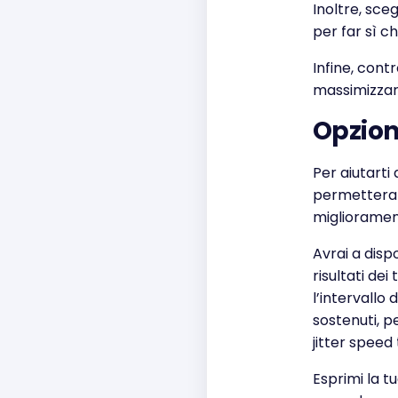
Inoltre, sce
per far sì ch
Infine, cont
massimizzare 
Opzioni
Per aiutarti
permetterann
miglioramen
Avrai a dispo
risultati de
l’intervallo 
sostenuti, pe
jitter speed 
Esprimi la t