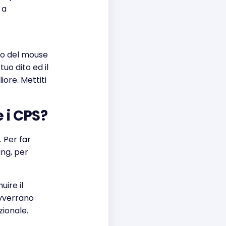
 a
olo del mouse
tuo dito ed il
ore. Mettiti
 i CPS?
. Per far
ng, per
uire il
avverrano
ionale.