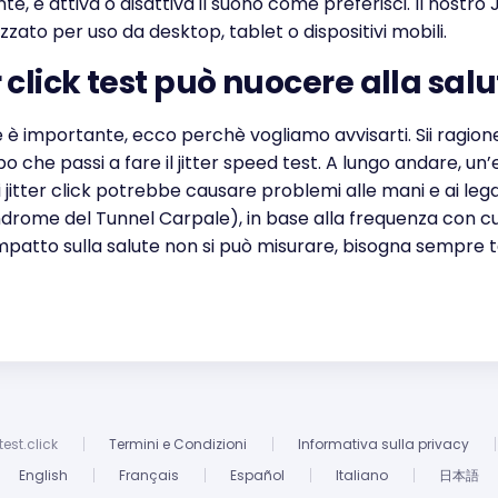
 e attiva o disattiva il suono come preferisci. Il nostro J
izzato per uso da desktop, tablet o dispositivi mobili.
er click test può nuocere alla sal
e è importante, ecco perchè vogliamo avvisarti. Sii ragion
po che passi a fare il jitter speed test. A lungo andare, un
 jitter click potrebbe causare problemi alle mani e ai le
drome del Tunnel Carpale), in base alla frequenza con cui
mpatto sulla salute non si può misurare, bisogna sempre t
est.click
Termini e Condizioni
Informativa sulla privacy
English
Français
Español
Italiano
日本語