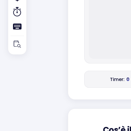
Timer:
0
Cos’è i