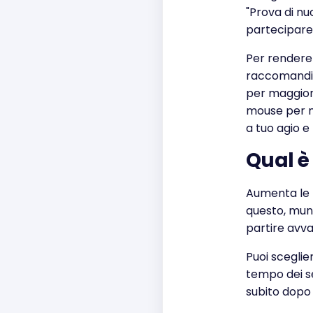
"Prova di nu
partecipare a
Per rendere 
raccomandiam
per maggior s
mouse per n
a tuo agio e 
Qual è
Aumenta le po
questo, muni
partire avv
Puoi sceglie
tempo dei s
subito dopo 