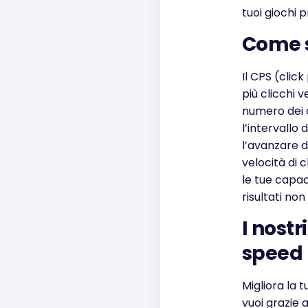
tuoi giochi pr
Come s
Il CPS (clic
più clicchi 
numero dei c
l’intervallo 
l’avanzare d
velocità di 
le tue capaci
risultati non
I nostr
speed
Migliora la 
vuoi grazie a