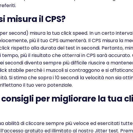
eferiti.
i misura il CPS?
k per second) misura la tua click speed. In un certo interva
velocemente, più il tuo CPS aumenterà. Il CPS misura la me
lick rispetto alla durata del test in secondi. Pertanto, mi
di tempo, più il risultato che otterrai in CPS sarà accurato.
ei secondi diventa sempre più difficile riuscire a manten
click stabile perchè i muscoli si contraggono e si affatican
tà. Si stima che sopra i 10 secondi la velocità non sia otti
 riflettano il tuo vero potenziale.
i consigli per migliorare la tua cl
tua abilità di cliccare sempre più veloce ed esercitati tutte
ll’accesso gratuito ed illimitato al nostro Jitter test. Premi