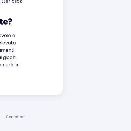
itter click
ute?
evole e
’elevata
gamenti
 giochi.
enerlo in
Contattaci