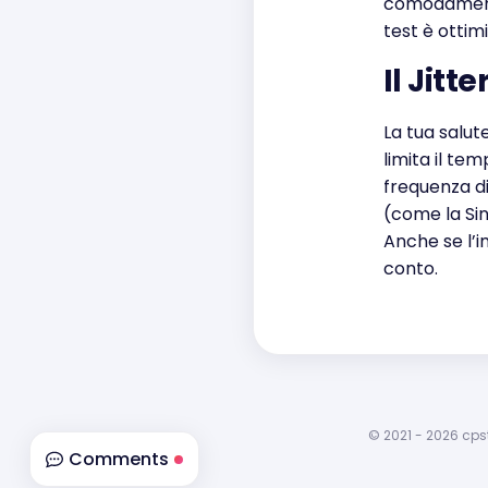
comodamente,
test è ottim
Il Jitt
La tua salut
limita il tem
frequenza di
(come la Sin
Anche se l’i
conto.
© 2021 - 2026 cpst
Comments