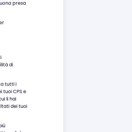
 buona presa
er
i
ità di
 tutti i
i tuoi CPS e
i li hai
ltati dei tuoi
più