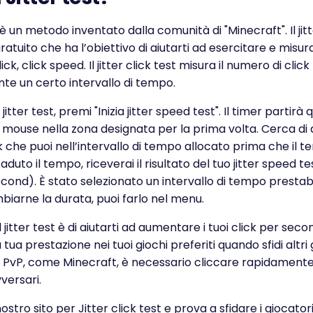
t è un metodo inventato dalla comunità di "Minecraft". Il jit
gratuito che ha l’obiettivo di aiutarti ad esercitare e misur
ick, click speed. Il jitter click test misura il numero di click 
te un certo intervallo di tempo.
il jitter test, premi "Inizia jitter speed test". Il timer partir
il mouse nella zona designata per la prima volta. Cerca d
ick che puoi nell’intervallo di tempo allocato prima che il 
duto il tempo, riceverai il risultato del tuo jitter speed te
econd). È stato selezionato un intervallo di tempo prestabi
biarne la durata, puoi farlo nel menu.
 jitter test è di aiutarti ad aumentare i tuoi click per seco
 tua prestazione nei tuoi giochi preferiti quando sfidi altri 
hi PvP, come Minecraft, è necessario cliccare rapidament
vversari.
nostro sito per Jitter click test e prova a sfidare i giocatori 