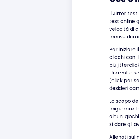
Il Jitter tes
test online 
velocità di cl
mouse duran
Per iniziare 
clicchi con 
più jittercl
Una volta sca
(click per s
desideri cam
Lo scopo del
migliorare la
alcuni gioc
sfidare gli a
Allenati sul 