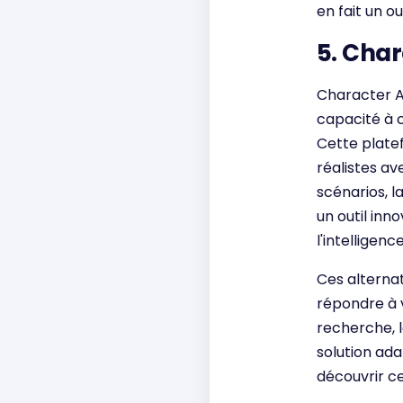
en fait un o
5. Char
Character AI
capacité à c
Cette platef
réalistes av
scénarios, l
un outil inn
l'intelligenc
Ces alternat
répondre à v
recherche, l
solution ada
découvrir ce