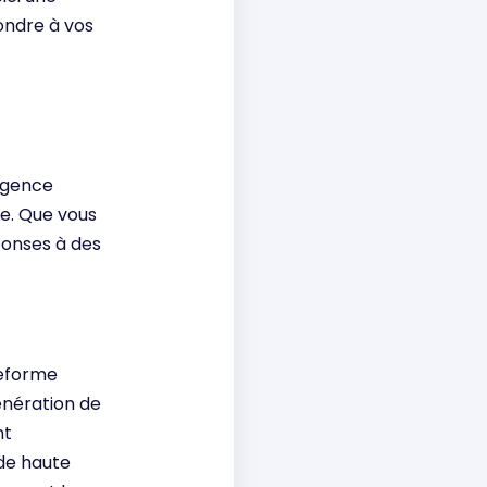
ondre à vos
ligence
de. Que vous
ponses à des
teforme
génération de
nt
de haute