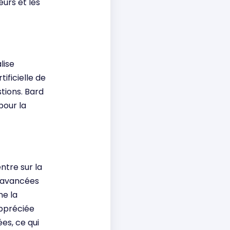
eurs et les
lise
ificielle de
tions. Bard
pour la
entre sur la
s avancées
me la
appréciée
es, ce qui