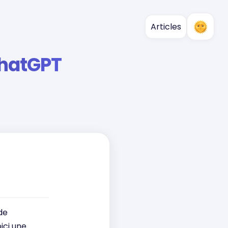
Articles
ChatGPT
de
oici une