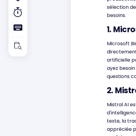
sélection d
besoins.
1. Micr
Microsoft Bi
directement 
artificielle
ayez besoin 
questions co
2. Mistr
Mistral AI e
d'intelligen
texte, la tr
appréciée p