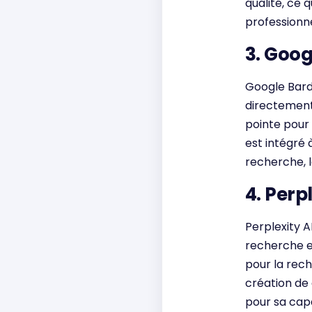
qualité, ce 
professionn
3. Goog
Google Bard
directement 
pointe pour 
est intégré 
recherche, l
4. Perpl
Perplexity A
recherche et
pour la rec
création de
pour sa capa