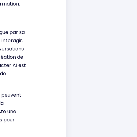
ormation.
ngue par sa
interagir.
nversations
création de
cter AI est
 de
i peuvent
la
iste une
ns pour