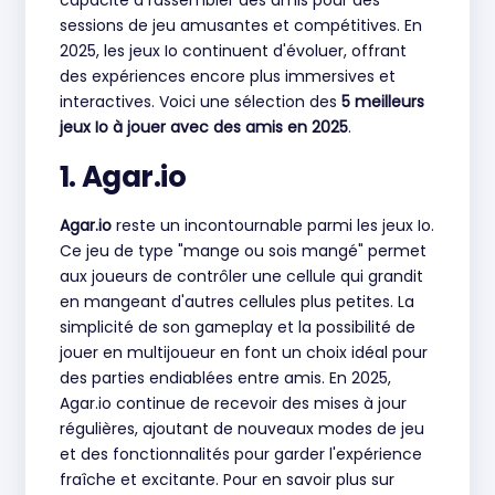
capacité à rassembler des amis pour des
sessions de jeu amusantes et compétitives. En
2025, les jeux Io continuent d'évoluer, offrant
des expériences encore plus immersives et
interactives. Voici une sélection des
5 meilleurs
jeux Io à jouer avec des amis en 2025
.
1. Agar.io
Agar.io
reste un incontournable parmi les jeux Io.
Ce jeu de type "mange ou sois mangé" permet
aux joueurs de contrôler une cellule qui grandit
en mangeant d'autres cellules plus petites. La
simplicité de son gameplay et la possibilité de
jouer en multijoueur en font un choix idéal pour
des parties endiablées entre amis. En 2025,
Agar.io continue de recevoir des mises à jour
régulières, ajoutant de nouveaux modes de jeu
et des fonctionnalités pour garder l'expérience
fraîche et excitante. Pour en savoir plus sur