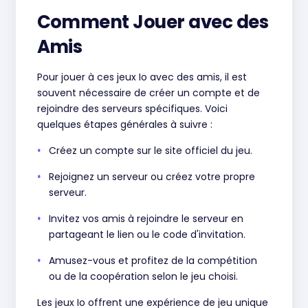
Comment Jouer avec des
Amis
Pour jouer à ces jeux Io avec des amis, il est
souvent nécessaire de créer un compte et de
rejoindre des serveurs spécifiques. Voici
quelques étapes générales à suivre :
Créez un compte sur le site officiel du jeu.
Rejoignez un serveur ou créez votre propre
serveur.
Invitez vos amis à rejoindre le serveur en
partageant le lien ou le code d'invitation.
Amusez-vous et profitez de la compétition
ou de la coopération selon le jeu choisi.
Les jeux Io offrent une expérience de jeu unique