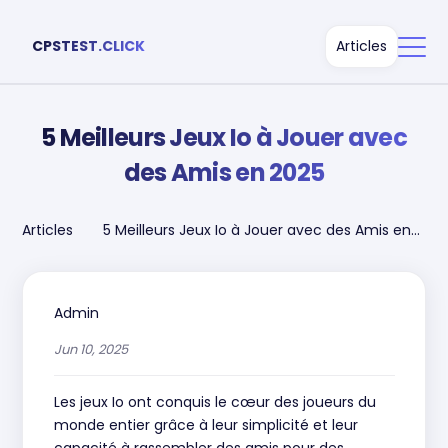
CPSTEST.CLICK
Articles
5 Meilleurs Jeux Io à Jouer avec
des Amis en 2025
Articles
5 Meilleurs Jeux Io à Jouer avec des Amis en
2025
Admin
Jun 10, 2025
Les jeux Io ont conquis le cœur des joueurs du
monde entier grâce à leur simplicité et leur