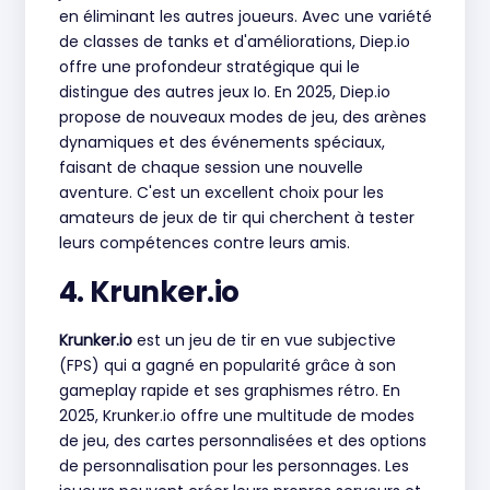
en éliminant les autres joueurs. Avec une variété
de classes de tanks et d'améliorations, Diep.io
offre une profondeur stratégique qui le
distingue des autres jeux Io. En 2025, Diep.io
propose de nouveaux modes de jeu, des arènes
dynamiques et des événements spéciaux,
faisant de chaque session une nouvelle
aventure. C'est un excellent choix pour les
amateurs de jeux de tir qui cherchent à tester
leurs compétences contre leurs amis.
4. Krunker.io
Krunker.io
est un jeu de tir en vue subjective
(FPS) qui a gagné en popularité grâce à son
gameplay rapide et ses graphismes rétro. En
2025, Krunker.io offre une multitude de modes
de jeu, des cartes personnalisées et des options
de personnalisation pour les personnages. Les