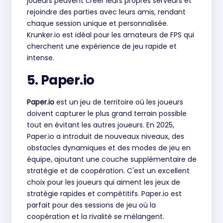
joueurs peuvent créer leurs propres serveurs et
rejoindre des parties avec leurs amis, rendant
chaque session unique et personnalisée.
Krunker.io est idéal pour les amateurs de FPS qui
cherchent une expérience de jeu rapide et
intense.
5. Paper.io
Paper.io
est un jeu de territoire où les joueurs
doivent capturer le plus grand terrain possible
tout en évitant les autres joueurs. En 2025,
Paper.io a introduit de nouveaux niveaux, des
obstacles dynamiques et des modes de jeu en
équipe, ajoutant une couche supplémentaire de
stratégie et de coopération. C'est un excellent
choix pour les joueurs qui aiment les jeux de
stratégie rapides et compétitifs. Paper.io est
parfait pour des sessions de jeu où la
coopération et la rivalité se mélangent.