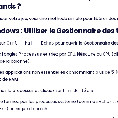
nds ?
cer votre jeu, voici une méthode simple pour libérer des 
dows : Utiliser le Gestionnaire des
sur
pour ouvrir le
Gestionnaire de
Ctrl + Maj + Échap
s l’onglet
et triez par
,
ou
(cl
Processus
CPU
Mémoire
GPU
 de la colonne).
es applications non essentielles consommant plus de
5-
o de RAM
.
nez le processus et cliquez sur
.
Fin de tâche
Ne fermez pas les processus système (comme
svchost.
) au risque de crash.
exe