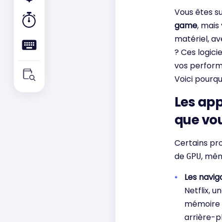
Vous êtes su
game
, mais
matériel, a
? Ces logici
vos perform
Voici pourq
Les app
que vou
Certains p
de
, mêm
GPU
Les navig
Netflix, u
mémoire e
arrière-p