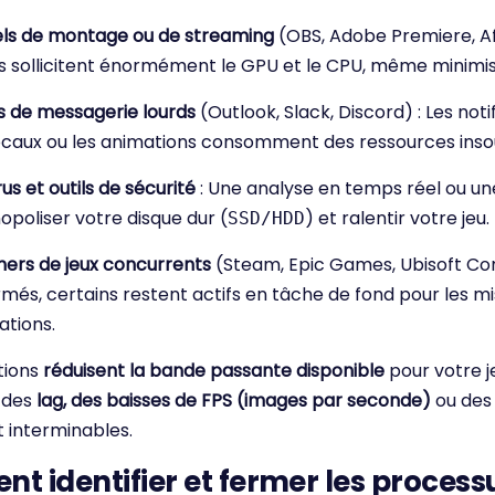
iels de montage ou de streaming
(OBS, Adobe Premiere, Af
ils sollicitent énormément le GPU et le CPU, même minimis
ts de messagerie lourds
(Outlook, Slack, Discord) : Les notif
ocaux ou les animations consomment des ressources ins
rus et outils de sécurité
: Une analyse en temps réel ou une
poliser votre disque dur (
) et ralentir votre jeu.
SSD/HDD
hers de jeux concurrents
(Steam, Epic Games, Ubisoft Con
és, certains restent actifs en tâche de fond pour les mis
cations.
tions
réduisent la bande passante disponible
pour votre j
 des
lag, des baisses de FPS (images par seconde)
ou des
interminables.
 identifier et fermer les process