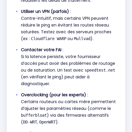
réduisent les délais de traitement.
Utiliser un VPN (parfois)
:
Contre-intuitif, mais certains VPN peuvent
réduire le ping en évitant les routes réseau
saturées. Testez avec des serveurs proches
(ex :
ou
).
Cloudflare WARP
Mullvad
Contacter votre FAI
:
Si la latence persiste, votre fournisseur
d’accès peut avoir des problèmes de routage
ou de saturation. Un test avec
speedtest.net
(en vérifiant le ping) peut aider à
diagnostiquer.
Overclocking (pour les experts)
:
Certains routeurs ou cartes mère permettent
d’ajuster les paramètres réseau (comme le
) via des firmwares alternatifs
bufferbloat
(
,
).
DD-WRT
OpenWRT