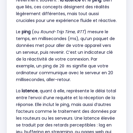
reviennent souvent :
la latence
et le
ping
. Bien
que liés, ces concepts désignent des réalités
légèrement différentes, mais tout aussi
cruciales pour une expérience fluide et réactive.
Le
ping
(ou
Round-Trip Time, RTT
) mesure le
temps, en millisecondes (ms), qu’un paquet de
données met pour aller de votre appareil vers
un serveur, puis revenir. C’est un indicateur clé
de la réactivité de votre connexion. Par
exemple, un ping de
signifie que votre
20 ms
ordinateur communique avec le serveur en 20
millisecondes, aller-retour.
La
latence
, quant à elle, représente le délai total
entre l’envoi d’une requête et la réception de la
réponse. Elle inclut le ping, mais aussi d’autres
facteurs comme le traitement des données par
les routeurs ou les serveurs. Une latence élevée
se traduit par des retards perceptibles : lag en
jeu, buffering en streaming, ou pages web qui